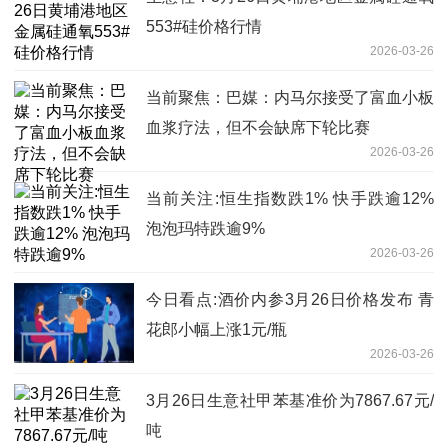
553#硅价格行情
2026-03-26
当前聚焦：巴媒：内马尔接受了富血小板
血浆疗法，但不会缺席下轮比赛
2026-03-26
当前关注:恒生指数跌1% 快手跌逾12%
泡泡玛特跌逾9%
2026-03-26
今日看点:酒价内参3月26日价格发布 青
花郎小幅上涨1元/瓶
2026-03-26
3月26日生意社甲苯基准价为7867.67元/
吨