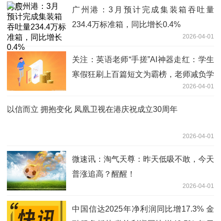
广州港：3月预计完成集装箱吞吐量
234.4万标准箱，同比增长0.4%
2026-04-01
关注：英语老师“手搓”AI神器走红：学生
寒假狂刷上百篇短文为霸榜，老师减负学
2026-04-01
生乐在其中
以信而立 拥抱变化 凤凰卫视在港庆祝成立30周年
2026-04-01
微速讯：淘气天尊：昨天低吸不敢，今天
普涨追高？醒醒！
2026-04-01
中国信达2025年净利润同比增17.3% 金