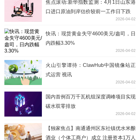
焦点滚动:新华指数监测：4月1日山东港
口进口原油到岸估价较前一工作日下跌
2026-04-02
快讯：现货黄金失守4600美元/盎司，日
内跌幅3.30%
2026-04-02
火山引擎谭待：ClawHub中国镜像站正
式运营 视讯
2026-04-02
国内首例百万千瓦机组深度调峰项目实现
碳水双零排放
2026-04-02
【独家焦点】南通通州区东社镇优水米酿
酒业（个体工商户）成立 注册资本1万人