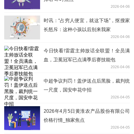
2026-04-06
时讯：“占穷人便宜，就这下场”，抠搜家
长怒斥：这种小孩以后别来我家
2026-04-06
今日快看!雷霆主帅放话全联盟！全员满
血，卫冕冠军已点满季后赛技能包
2026-04-06
中超争议判罚！盖伊送点后黑脸，裁判统
一尺度，国安申花中招
2026-04-05
2026年4月5日黄淮农产品股份有限公司
价格行情_独家焦点
2026-04-05