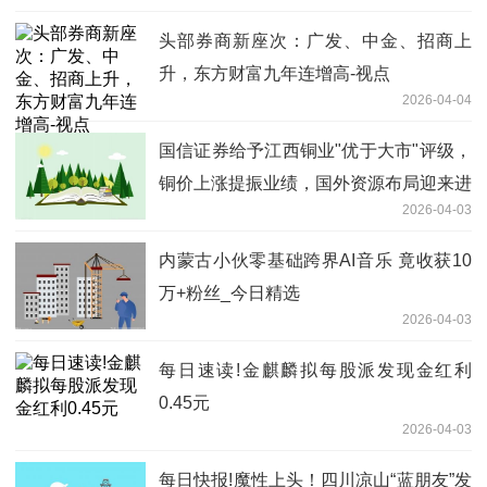
头部券商新座次：广发、中金、招商上
升，东方财富九年连增高-视点
2026-04-04
国信证券给予江西铜业"优于大市"评级，
铜价上涨提振业绩，国外资源布局迎来进
2026-04-03
展
内蒙古小伙零基础跨界AI音乐 竟收获10
万+粉丝_今日精选
2026-04-03
每日速读!金麒麟拟每股派发现金红利
0.45元
2026-04-03
每日快报!魔性上头！四川凉山“蓝朋友”发