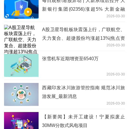
每日观察!港股异动 | 大新系绩后拉升 大
新银行集团(02356)涨超5% 大新金融
2026-03-30
(00440)涨超3%
A股卫星导航板块震荡上行，广联航空、
天力复合、超捷股份均涨超13%|焦点资
2026-03-30
讯
张雪机车近期增资至6540万
2026-03-30
西藏印发冰川旅游管控指南 规范冰川旅
游发展_最新消息
2026-03-30
【新要闻】未开工建设！宁夏拟废止
30MW分散式风电项目