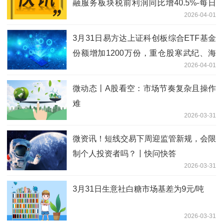
融服务板块税前利润同比增40.5%-每日
2026-04-01
快播
3月31日易方达上证科创板综合ETF基金
份额增加1200万份，重仓股寒武纪、海
2026-04-01
光信息、中芯国际
微动态丨A股看空：市场节奏复杂且操作
难
2026-03-31
微资讯！短线交易下周迎监管新规，会限
制个人投资者吗？丨快问快答
2026-03-31
3月31日生意社白糖市场基差为9元/吨
2026-03-31