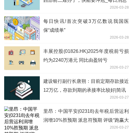
西部前二难办了，快船要冲冠_每日消息
2026-03-28
每日快讯!首次突破3万亿数说我国医
保“成绩单”
2026-03-28
丰展控股(01826.HK)2025年度税前亏损
约为2240万港元 同比由盈转亏
2026-03-27
建设银行副行长唐朔：目前定期存款接近
12万亿，存款到期的承接率比较好|简讯
2026-03-27
里昂：中国平安(02318)去年税后营运利
润增10%胜预期 派息符预期 评级“跑赢大
2026-03-27
市”