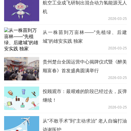
航空工业成飞研制出混合动力氢能源无人
机
2026-03-25
从一株苗到万亩林——“先植绿、后建
城”的雄安实践 独家
2026-03-25
贵州楚台全国运营中心揭牌仪式暨《醉美
顺富春》首发盛典圆满举行
2026-03-25
投顾观市：最艰难的阶段已经过去，反弹
继续！
2026-03-25
从“不敢手术”到“主动求治” 老人自编打油
诗谢医护