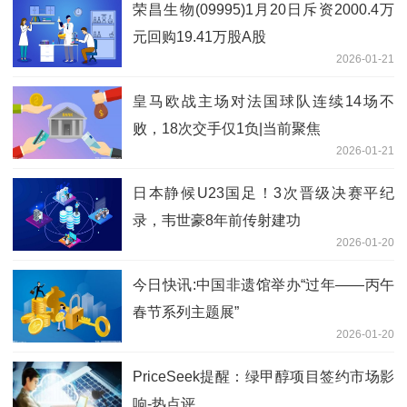
荣昌生物(09995)1月20日斥资2000.4万
元回购19.41万股A股
2026-01-21
皇马欧战主场对法国球队连续14场不
败，18次交手仅1负|当前聚焦
2026-01-21
日本静候U23国足！3次晋级决赛平纪
录，韦世豪8年前传射建功
2026-01-20
今日快讯:中国非遗馆举办“过年——丙午
春节系列主题展”
2026-01-20
PriceSeek提醒：绿甲醇项目签约市场影
响-热点评