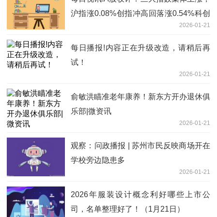
沪指涨0.08%创指冲高回落涨0.54%科创
2026-01-21
50涨3.53%，贵金属、CPO概念走高！
近3100股上涨，成交2.61万亿缩量1805
每日播报!内容正在升级改造，请稍后再
亿
试！
2026-01-21
俞敏洪瞄准老年康养！新东方开办退休俱
乐部|微资讯
2026-01-21
观察：问政播报 | 苏州市民反映商场开在
学校旁边隐患多
2026-01-21
2026年服装设计概念利好哪些上市公
司，名单整理好了！（1月21日）