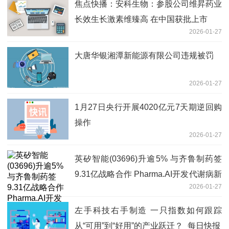
焦点快播：安科生物：参股公司维昇药业
长效生长激素维臻高 在中国获批上市
2026-01-27
大唐华银湘潭新能源有限公司违规被罚
2026-01-27
1月27日央行开展4020亿元7天期逆回购
操作
2026-01-27
英矽智能(03696)升逾5% 与齐鲁制药签
9.31亿战略合作 Pharma.AI开发代谢病新
2026-01-27
药|今日热闻
左手科技右手制造 一只指数如何跟踪
从“可用”到“好用”的产业跃迁？_每日快报