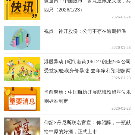
微速讯：中国股市：盘点通讯龙头股，共
四只（2026/1/23）
2026-01-24
视点！神开股份：公司不存在逾期担保
2026-01-23
港股异动 | 昭衍新药(06127)涨超5% 公司
受益实验猴身价暴涨 去年净利预增超两
2026-01-23
倍
当前聚焦：中国航协开展航班预留座位规
则标准制定
2026-01-23
仰韶×丹尼斯联名官宣：仰韶醇，一瓶献
给中原的好酒，正式上市