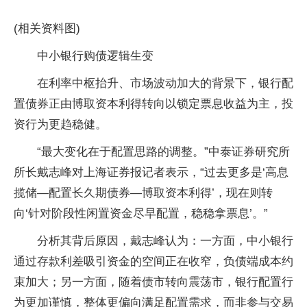
(相关资料图)
中小银行购债逻辑生变
在利率中枢抬升、市场波动加大的背景下，银行配
置债券正由博取资本利得转向以锁定票息收益为主，投
资行为更趋稳健。
“最大变化在于配置思路的调整。”中泰证券研究所
所长戴志峰对上海证券报记者表示，“过去更多是‘高息
揽储—配置长久期债券—博取资本利得’，现在则转
向‘针对阶段性闲置资金尽早配置，稳稳拿票息’。”
分析其背后原因，戴志峰认为：一方面，中小银行
通过存款利差吸引资金的空间正在收窄，负债端成本约
束加大；另一方面，随着债市转向震荡市，银行配置行
为更加谨慎，整体更偏向满足配置需求，而非参与交易