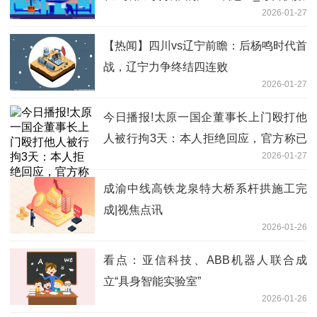
2026-01-27
【热闻】四川vs辽宁前瞻：后杨鸣时代首
战，辽宁力争终结四连败
2026-01-27
今日播报!太原一国企董事长上门殴打他
人被行拘3天：本人拒绝回应，官方称已
2026-01-27
知情
成渝中线高铁龙泉特大桥系杆拱施工完
成|视焦点讯
2026-01-26
看点：亚信科技、ABB机器人联合成
立“具身智能实验室”
2026-01-26