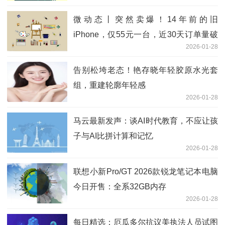
微动态丨突然卖爆！14年前的旧
iPhone，仅55元一台，近30天订单量破
2026-01-28
十万，网友：可以玩游戏，拍“复古照”
告别松垮老态！艳存晓年轻胶原水光套
组，重建轮廓年轻感
2026-01-28
马云最新发声：谈AI时代教育，不应让孩
子与AI比拼计算和记忆
2026-01-28
联想小新Pro/GT 2026款锐龙笔记本电脑
今日开售：全系32GB内存
2026-01-28
每日精选：厄瓜多尔抗议美执法人员试图