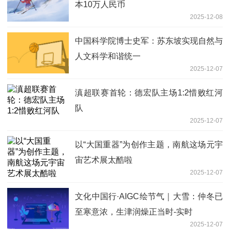
本10万人民币
2025-12-08
中国科学院博士史军：苏东坡实现自然与
人文科学和谐统一
2025-12-07
滇超联赛首轮：德宏队主场1:2惜败红河
队
2025-12-07
以“大国重器”为创作主题，南航这场元宇
宙艺术展太酷啦
2025-12-07
文化中国行·AIGC绘节气｜大雪：仲冬已
至寒意浓，生津润燥正当时-实时
2025-12-07