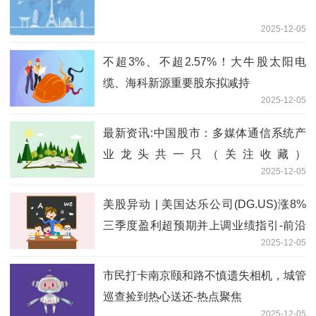
2025-12-05
不超3%、不超2.57%！大牛股太阳电
缆、海科新源重要股东拟减持
2025-12-05
最新资讯:中国股市：多媒体通信系统产
业龙头共一只（关注收藏）
2025-12-05
（2025/12/4）
美股异动 | 美国达乐公司(DG.US)涨8%
三季度盈利超预期并上调业绩指引-前沿
2025-12-05
热点
市民打卡南京颐和路不慎遗失相机，城管
巡查捡到热心送还-热点聚焦
2025-12-05