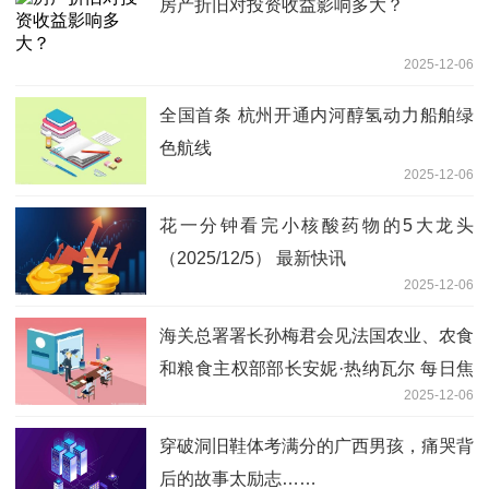
房产折旧对投资收益影响多大？
2025-12-06
全国首条 杭州开通内河醇氢动力船舶绿
色航线
2025-12-06
花一分钟看完小核酸药物的5大龙头
（2025/12/5） 最新快讯
2025-12-06
海关总署署长孙梅君会见法国农业、农食
和粮食主权部部长安妮·热纳瓦尔 每日焦
2025-12-06
点
穿破洞旧鞋体考满分的广西男孩，痛哭背
后的故事太励志……