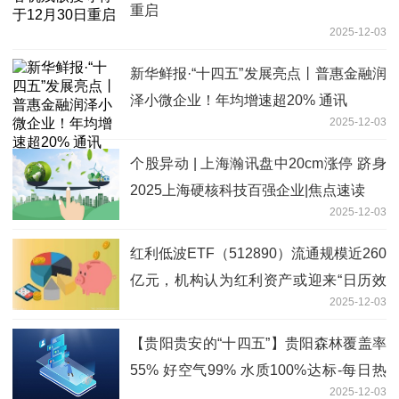
重启
2025-12-03
新华鲜报·“十四五”发展亮点丨普惠金融润
泽小微企业！年均增速超20% 通讯
2025-12-03
个股异动 | 上海瀚讯盘中20cm涨停 跻身
2025上海硬核科技百强企业|焦点速读
2025-12-03
红利低波ETF（512890）流通规模近260
亿元，机构认为红利资产或迎来“日历效
2025-12-03
应”下的投资行情
【贵阳贵安的“十四五”】贵阳森林覆盖率
55% 好空气99% 水质100%达标-每日热
2025-12-03
文