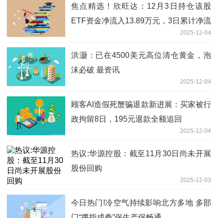
焦点精选！欣旺达：12月3日持仓该股
ETF资金净流入13.89万元，3日累计净流
2025-12-04
出1107.68万元
洪灏：已在4500美元高位清仓黄金，泡
沫必破 最资讯
2025-12-04
顾客AI造假死蟹骗退款新进展：买家被行
政拘留8日，195元退款全额追回
2025-12-04
热议:华源控股：截至11月30日尚未开展
股份回购
2025-12-03
今日热门!冷空气持续影响北方多地 多部
门“攥指成拳”保生产保畅通