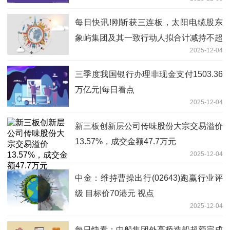
每日快讯!刚斩获三连板，太阳电缆股东
象屿集团及其一致行动人拟合计减持不超
2025-12-04
3%股份
三季度我国银行办理非现金支付1503.36
万亿元|每日看点
2025-12-04
新三板创新层公司传味股份大宗交易溢价
13.57%，成交金额47.7万元
2025-12-04
中金：维持曹操出行(02643)跑赢行业评
级 目标价70港元 视点
2025-12-04
每日快看：中船集团外高桥造船超额完成