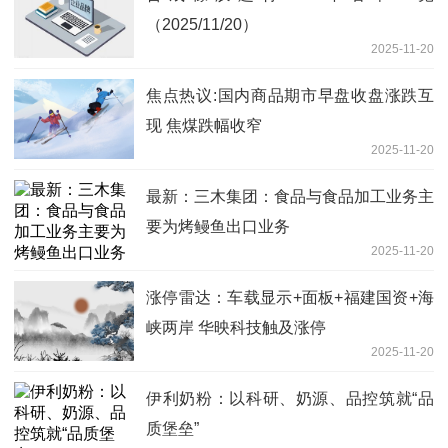
（2025/11/20）
2025-11-20
焦点热议:国内商品期市早盘收盘涨跌互
现 焦煤跌幅收窄
2025-11-20
最新：三木集团：食品与食品加工业务主
要为烤鳗鱼出口业务
2025-11-20
涨停雷达：车载显示+面板+福建国资+海
峡两岸 华映科技触及涨停
2025-11-20
伊利奶粉：以科研、奶源、品控筑就“品
质堡垒”